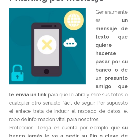
Generalmente
es
un
mensaje de
texto que
quiere
hacerse
pasar por su
banco o de
un presunto
amigo que
le envía un link
para que lo abra y mire sus fotos o
cualquier otro señuelo fácil de seguir. Por supuesto
el enlace trata de inducir el raspado de datos, el
robo de información vital para nosotros.
Protección: Tenga en cuenta por ejemplo que
su
banco jamás le va a pedir su Pin o clave de