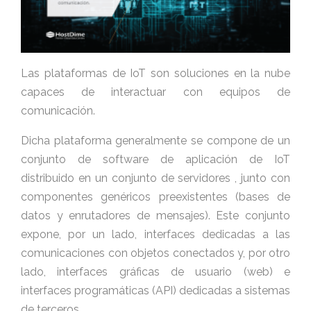
Las plataformas de
IoT
son soluciones en la nube
capaces de interactuar con equipos de
comunicación.
Dicha plataforma generalmente se compone de un
conjunto de software de aplicación de IoT
distribuido en un conjunto de servidores , junto con
componentes genéricos preexistentes (bases de
datos y enrutadores de mensajes). Este conjunto
expone, por un lado, interfaces dedicadas a las
comunicaciones con objetos conectados y, por otro
lado, interfaces gráficas de usuario (web) e
interfaces programáticas (API) dedicadas a sistemas
de terceros.